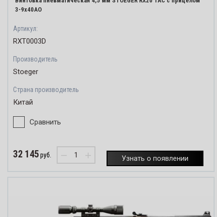
Винтовка пневматическая 4,5 мм STOEGER RX20 TAC с прицелом
3-9х40АО
Артикул:
RXT0003D
Производитель
Stoeger
Страна производитель
Китай
Сравнить
32 145
−
+
руб.
Узнать о появлении