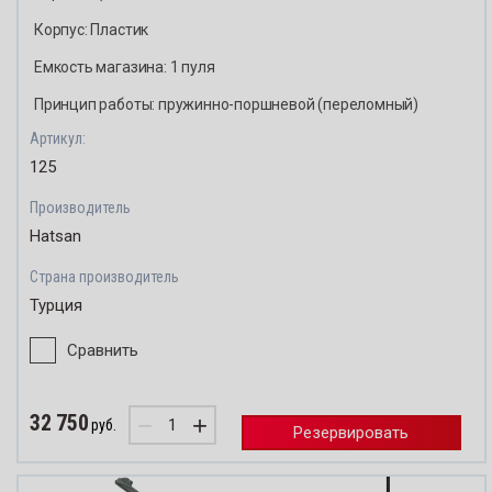
HUGL
OCK
Корпус: Пластик
TEDN
GLU
Емкость магазина: 1 пуля
Принцип работы: пружинно-поршневой (переломный)
HAEN
DNA
Артикул:
125
ROESS
ENEL
Производитель
SABAT
ESSLER
Hatsan
Страна производитель
SAVA
BATTI
Турция
SAUE
VAGE
Сравнить
STOE
UER
32 750
−
+
руб.
Резервировать
SILMA
OEGER