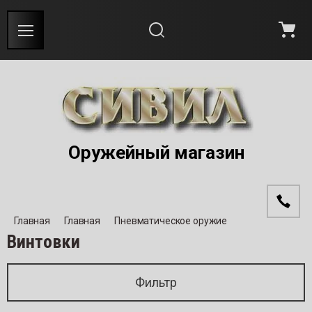
Назад
Назад
Назад
Назад
На
На
На
На
На
На
На
На
На
На
На
портное оружие
ужие КАЛАШНИКОВ
евматическое оружие
ATA 
BENE
BERE
CZ (Č
FRAN
Глад
Оруж
Пнев
портное оружие
AVEN
Гладк
Винто
ужие КАЛАШНИКОВ
ATA 
Оружи
Пист
ENTUS
адкоствольное оружие
товки
Гладк
Гладк
Гладк
Гладк
Гладк
Полуа
Караб
Винто
Оружейный магазин
евматическое оружие
BENEL
Оружи
A ARMS
ужие с нарезным стволом
столеты
Нарез
Нарез
Спорт
Нарез
Нарез
Однос
Караб
Пист
ужие самообороны
BERE
Пневм
ELLI
ужие самообороны
Нарез
Караб
Караби
Главная
Главная
Пневматическое оружие
Винтовки
ортивное оружие
BETTI
Спорт
RETTA
евматическое оружие
Двуст
Однос
ужебное оружие
BCM I
Фильтр
TINSOLI
ортивное оружие
Комби