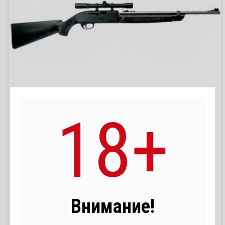
Винтовка пневматическая 4,5 мм Crosman АМ77
18+
Артикул:
04288
Производитель
США
Страна производитель
США
Внимание!
Сравнить