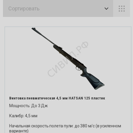
нинг HARTMAN
BROW
 Ignis
Сортировать
KOFS
OWNING
Maroc
FS
CAESA
occhi FIRST
CZ (Če
SAR GUERINI
FABA
(Česká Zbrojovka)
FRANC
BARM
Винтовка пневматическая 4,5 мм HATSAN 125 пластик
Fausti
Мощность: До 3 Дж
ANCHI
Калибр: 4,5 мм
GLOC
sti Stefano
Начальная скорость полета пули: до 380 м/с (в усиленном
варианте)